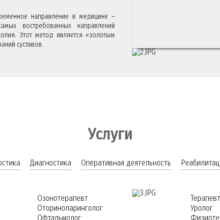
ременное направление в медицине –
ПРОФЕССИОНАЛЬНЫЙ ПОДХОД
самых востребованных направлений
копия. Этот метод является «золотым
К ВАШЕЙ КРАСОТЕ И ЗДОРОВЬ
аний суставов.
ПЛАСТИЧЕСКАЯ И ЧЕЛЮСТН
Услуги
остика
Диагностика
Оперативная деятельность
Реабилитац
Озонотерапевт
Терапев
Оториноларинголог
Уролог
Офтальмолог
Физиоте