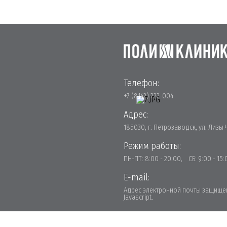
Телефон:
+7 (8142) 222-004
Адрес:
185030, г. Петрозаводск, ул. Лизы 
Режим работы:
ПН-ПТ: 8:00 - 20:00, СБ: 9:00 - 
E-mail:
ОПЕРАТИВНАЯ ХИРУРГИЯ
Адрес электронной почты защищен
В «ПОЛИКЛИНИК»
Javascript.
ЛЕЧЕНИЕ И ПЛАСТИКА ГРЫЖ