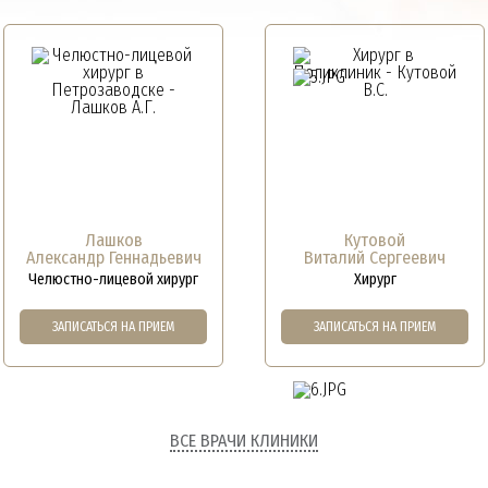
Лашков
Кутовой
Александр Геннадьевич
Виталий Сергеевич
ЛАЗЕРНОЕ УДАЛЕНИЕ ТАТУИРОВ
Челюстно-лицевой хирург
Хирург
ШРАМОВ И СОСУДИСТЫХ «СЕТО
ЗАПИСАТЬСЯ НА ПРИЕМ
ЗАПИСАТЬСЯ НА ПРИЕМ
СТИРАЕМ ЛИШНЕЕ
ВСЕ ВРАЧИ КЛИНИКИ