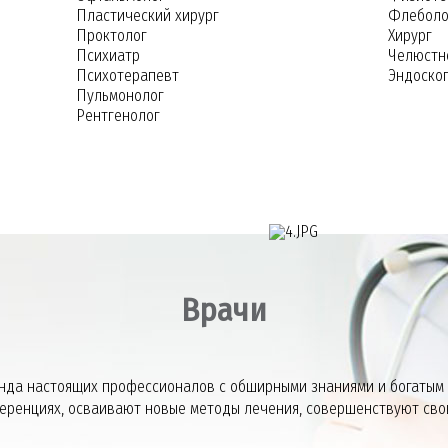
Пластический хирург
Флеболо
Проктолог
Хирург
Психиатр
Челюстн
Психотерапевт
Эндоско
Пульмонолог
Рентгенолог
СОВРЕМЕННАЯ ПРОЦЕДУРА ИС
СОСТОЯНИЯ ЖЕЛУДОЧНО-КИШЕ
ФГДС И КОЛОНОСКОПИЯ «В
Врачи
нда настоящих профессионалов с обширными знаниями и богатым
ференциях, осваивают новые методы лечения, совершенствуют сво