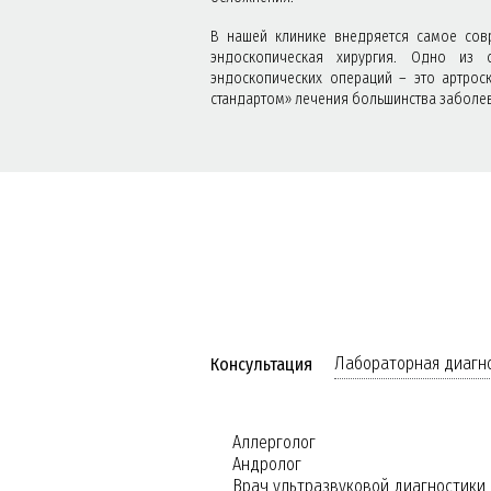
В нашей клинике внедряется самое сов
эндоскопическая хирургия. Одно из 
эндоскопических операций – это артрос
стандартом» лечения большинства заболев
Лабораторная диагн
Консультация
Аллерголог
Андролог
Врач ультразвуковой диагностики