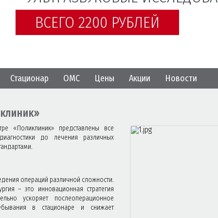
ВСЕГО 2200 РУБЛЕЙ
Стационар
ОМС
Цены
Акции
Новости
иклиник»
ре «Поликлиник» представлены все
диагностики до лечения различных
тандартами.
дения операций различной сложности.
ургия – это инновационная стратегия
ельно ускоряет послеоперационное
ребывания в стационаре и снижает