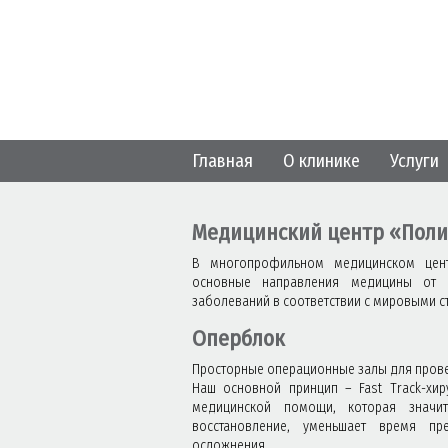
Главная
О клинике
Услуги
Медицинский центр «Пол
В многопрофильном медицинском цент
основные направления медицины от 
заболеваний в соответствии с мировыми с
Оперблок
Просторные операционные залы для прове
Наш основной принцип – Fast Track-хир
медицинской помощи, которая значит
восстановление, уменьшает время п
осложнения.