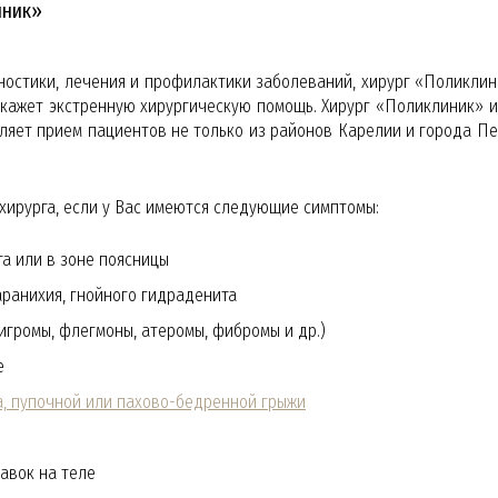
иник»
остики, лечения и профилактики заболеваний, хирург «Поликлин
кажет экстренную хирургическую помощь. Хирург «Поликлиник» 
ляет прием пациентов не только из районов Карелии и города Пет
хирурга, если у Вас имеются следующие симптомы:
та или в зоне поясницы
аранихия, гнойного гидраденита
игромы, флегмоны, атеромы, фибромы и др.)
е
а, пупочной или пахово-бедренной грыжи
авок на теле