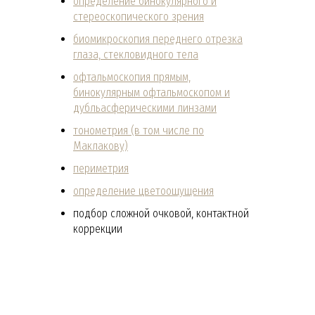
определение бинокулярного и
стереоскопического зрения
биомикроскопия переднего отрезка
глаза, стекловидного тела
офтальмоскопия прямым,
бинокулярным офтальмоскопом и
дубльасферическими линзами
тонометрия (в том числе по
Маклакову)
периметрия
определение цветоощущения
подбор сложной очковой, контактной
коррекции