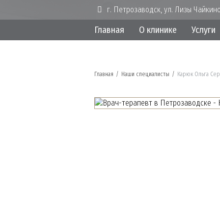
г. Петрозаводск, ул. Лизы Чайкино
Главная
О клинике
Услуги
Главная
/
Наши специалисты
/
Карюк Ольга Се