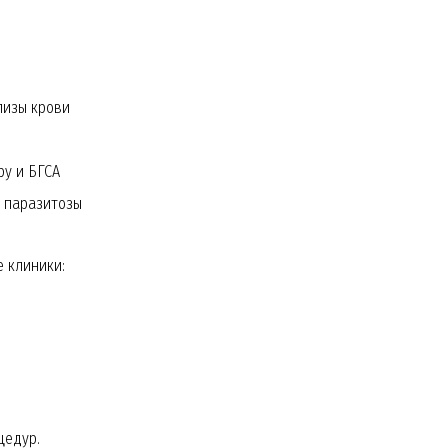
лизы крови
ру и БГСА
и паразитозы
 клиники:
цедур.