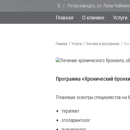
г. Петрозаводск, ул. Лизы Чайкино
Главная
О клинике
Услуги
Главная
/
Услуги
/
Чек-апы и программы
/
Про
Программа «Хронический бронхи
Плановые осмотры специалистов на б
терапевт
отоларинголог
пульмонолог